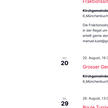
Fraktionssi
Kirchgemeind
6,Münchenbuchs
Die Fraktionssit
in der Regel um
erteilt gerne de
manuel.kast@g
20. August, 19:
DO.
20
Grosser Ge
Kirchgemeind
6,Münchenbuchs
29. August, 13:
SA.
29
Boule Turni