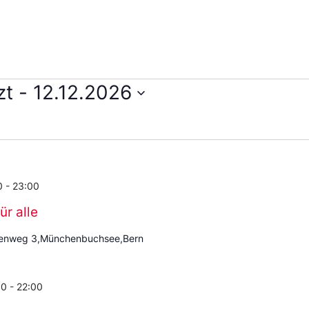
zt
 - 
12.12.2026
en
m
0
-
23:00
ür alle
enweg 3,Münchenbuchsee,Bern
00
-
22:00