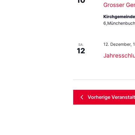
10
Grosser Ge
Kirchgemeind
6,Münchenbuchs
12. Dezember, 
SA.
12
Jahresschl
Vorherige
Veranstal