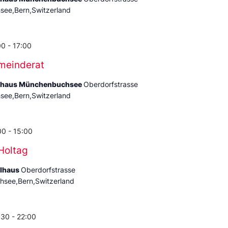
ee,Bern,Switzerland
00
-
17:00
meinderat
ehaus Münchenbuchsee
Oberdorfstrasse
ee,Bern,Switzerland
00
-
15:00
Holtag
ulhaus
Oberdorfstrasse
see,Bern,Switzerland
:30
-
22:00