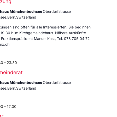
tzung
ehaus Münchenbuchsee
Oberdorfstrasse
ee,Bern,Switzerland
zungen sind offen für alle Interessierten. Sie beginnen
 19.30 h im Kirchgemeindehaus. Nähere Auskünfte
r Fraktionspräsident Manuel Kast, Tel. 078 705 04 72,
mx.ch
30
-
23:30
meinderat
ehaus Münchenbuchsee
Oberdorfstrasse
ee,Bern,Switzerland
00
-
17:00
er