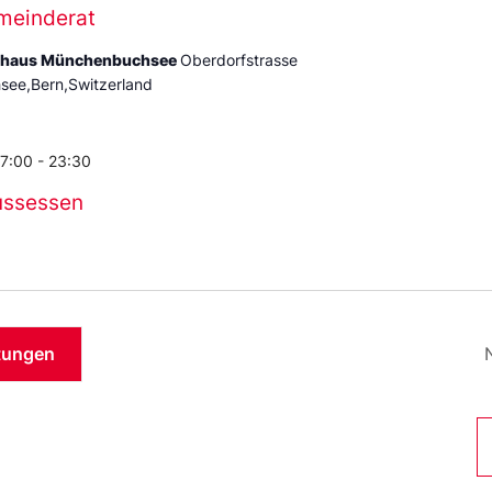
meinderat
ehaus Münchenbuchsee
Oberdorfstrasse
ee,Bern,Switzerland
17:00
-
23:30
ussessen
tungen