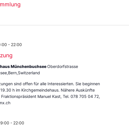
ammlung
9:00
-
22:00
tzung
ehaus Münchenbuchsee
Oberdorfstrasse
ee,Bern,Switzerland
zungen sind offen für alle Interessierten. Sie beginnen
 19.30 h im Kirchgemeindehaus. Nähere Auskünfte
r Fraktionspräsident Manuel Kast, Tel. 078 705 04 72,
mx.ch
19:00
-
22:00