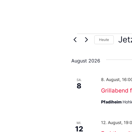
Jet
Heute
Wähl
Sie
das
August 2026
Datu
aus.
8. August, 16:0
SA.
8
Grillabend f
Pfadiheim
Hohl
12. August, 19:
MI.
12