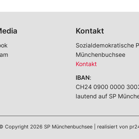
Media
Kontakt
ook
Sozialdemokratische P
ram
Münchenbuchsee
Kontakt
IBAN
:
CH24 0900 0000 300
lautend auf SP Münc
© Copyright
2026
SP Münchenbuchsee | realisiert von
pr2