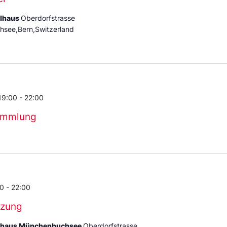
ulhaus
Oberdorfstrasse
see,Bern,Switzerland
19:00
-
22:00
ammlung
00
-
22:00
tzung
ehaus Münchenbuchsee
Oberdorfstrasse