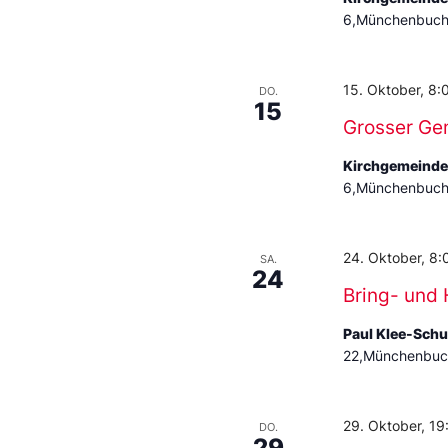
6,Münchenbuchs
15. Oktober, 8:
DO.
15
Grosser Ge
Kirchgemeind
6,Münchenbuchs
24. Oktober, 8:
SA.
24
Bring- und 
Paul Klee-Sch
22,Münchenbuch
29. Oktober, 19
DO.
29