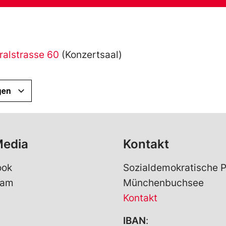
ralstrasse 60
(Konzertsaal)
gen
Media
Kontakt
ook
Sozialdemokratische P
ram
Münchenbuchsee
Kontakt
IBAN
: